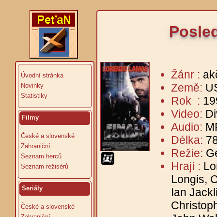
Posled
Žánr :
ak
Úvodní stránka
Země:
U
Novinky
Statistiky
Rok :
19
Video:
Di
Filmy
Audio:
MP
České a slovenské
Délka:
78
Zahraniční
Režie:
G
Seznam herců
Hrají :
Lo
Seznam režisérů
Longis, 
Seriály
Ian Jack
Christop
České a slovenské
Zahraniční