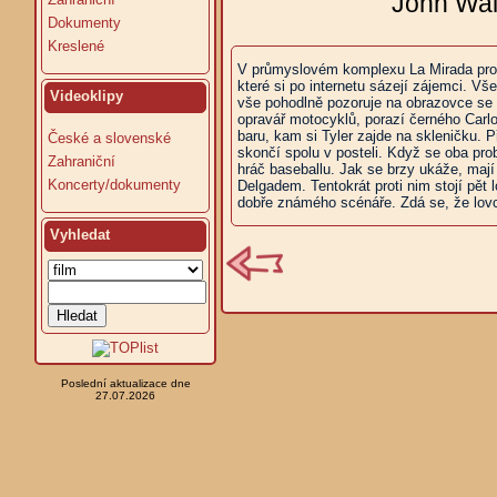
John Wals
Dokumenty
Kreslené
V průmyslovém komplexu La Mirada probíh
které si po internetu sázejí zájemci. 
Videoklipy
vše pohodlně pozoruje na obrazovce se s
opravář motocyklů, porazí černého Carlo
baru, kam si Tyler zajde na skleničku. P
České a slovenské
skončí spolu v posteli. Když se oba prob
Zahraniční
hráč baseballu. Jak se brzy ukáže, mají
Koncerty/dokumenty
Delgadem. Tentokrát proti nim stojí pět 
dobře známého scénáře. Zdá se, že lovci
Vyhledat
Poslední aktualizace dne
27.07.2026