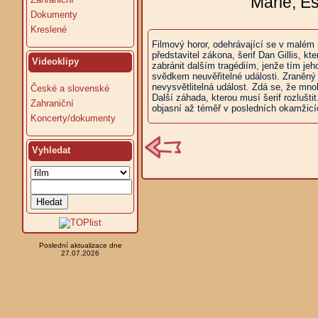
Marie, E
Dokumenty
Kreslené
Filmový horor, odehrávající se v malém
představitel zákona, šerif Dan Gillis, kt
Videoklipy
zabránit dalším tragédiím, jenže tím j
svědkem neuvěřitelné události. Zraněný 
nevysvětlitelná událost. Zdá se, že mn
České a slovenské
Další záhada, kterou musí šerif rozlušti
Zahraniční
objasní až téměř v posledních okamžicíc
Koncerty/dokumenty
Vyhledat
Poslední aktualizace dne
27.07.2026