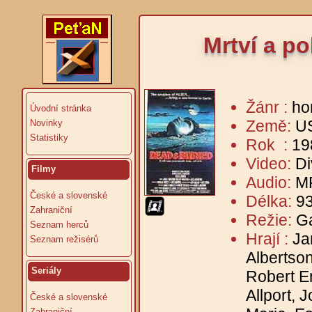
Mrtví a p
Žánr :
ho
Úvodní stránka
Země:
U
Novinky
Statistiky
Rok :
19
Video:
Di
Filmy
Audio:
MP
České a slovenské
Délka:
93
Zahraniční
Režie:
G
Seznam herců
Hrají :
Ja
Seznam režisérů
Albertson
Seriály
Robert En
Allport,
České a slovenské
Zahraniční