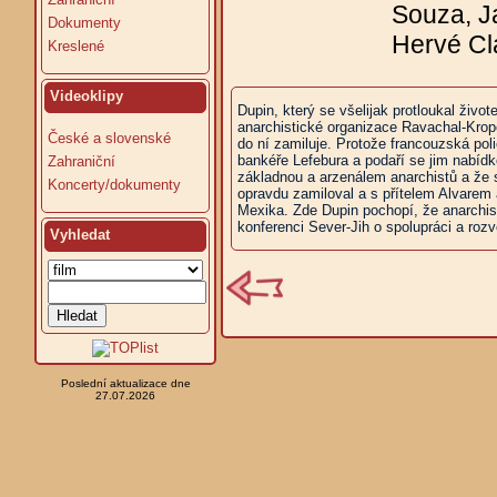
Souza, J
Dokumenty
Hervé Cl
Kreslené
Videoklipy
Dupin, který se všelijak protloukal živ
anarchistické organizace Ravachal-Krop
České a slovenské
do ní zamiluje. Protože francouzská poli
bankéře Lefebura a podaří se jim nabídk
Zahraniční
základnou a arzenálem anarchistů a že 
Koncerty/dokumenty
opravdu zamiloval a s přítelem Alvarem
Mexika. Zde Dupin pochopí, že anarchist
konferenci Sever-Jih o spolupráci a rozvo
Vyhledat
Poslední aktualizace dne
27.07.2026