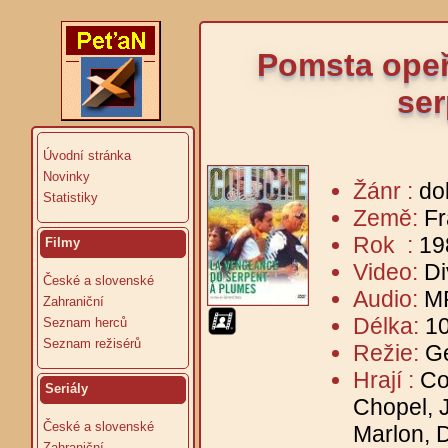
Pomsta ope
ser
Úvodní stránka
Novinky
Žánr :
do
Statistiky
Země:
Fr
Rok :
19
Filmy
Video:
Di
České a slovenské
Audio:
MP
Zahraniční
Délka:
10
Seznam herců
Seznam režisérů
Režie:
G
Hrají :
Co
Seriály
Chopel, 
České a slovenské
Marlon, 
Zahraniční