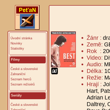
Žánr :
dr
Úvodní stránka
Země:
G
Novinky
Statistiky
Rok :
20
Video:
Di
Filmy
Audio:
MP
České a slovenské
Délka:
10
Zahraniční
Režie:
M
Seznam herců
Hrají :
Jo
Seznam režisérů
Hart, Pa
Seriály
Adrian L
Daltrey, 
České a slovenské
Zahraniční