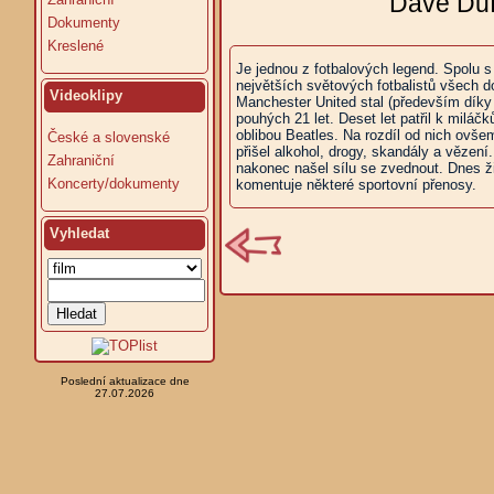
Dave Duf
Dokumenty
Kreslené
Je jednou z fotbalových legend. Spolu
největších světových fotbalistů všech d
Videoklipy
Manchester United stal (především díky
pouhých 21 let. Deset let patřil k milá
oblibou Beatles. Na rozdíl od nich ovše
České a slovenské
přišel alkohol, drogy, skandály a vězení
Zahraniční
nakonec našel sílu se zvednout. Dnes ž
Koncerty/dokumenty
komentuje některé sportovní přenosy.
Vyhledat
Poslední aktualizace dne
27.07.2026