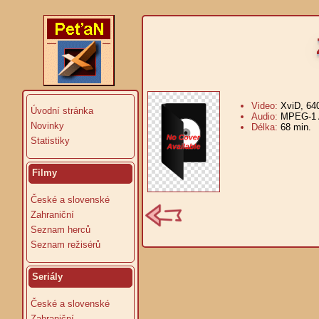
Video:
XviD, 64
Úvodní stránka
Audio:
MPEG-1 A
Novinky
Délka:
68 min.
V
Statistiky
Filmy
České a slovenské
Zahraniční
Seznam herců
Seznam režisérů
Seriály
České a slovenské
Zahraniční