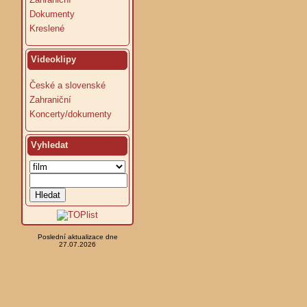
Dokumenty
Kreslené
Videoklipy
České a slovenské
Zahraniční
Koncerty/dokumenty
Vyhledat
Poslední aktualizace dne
27.07.2026