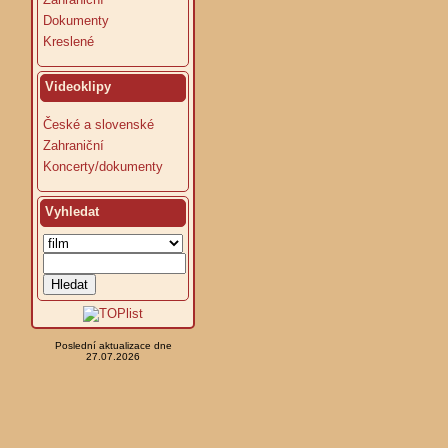
Dokumenty
Kreslené
Videoklipy
České a slovenské
Zahraniční
Koncerty/dokumenty
Vyhledat
Poslední aktualizace dne
27.07.2026