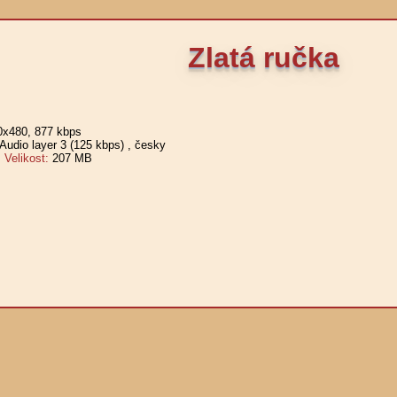
Zlatá ručka
0x480, 877 kbps
udio layer 3 (125 kbps)
, česky
elikost:
207 MB