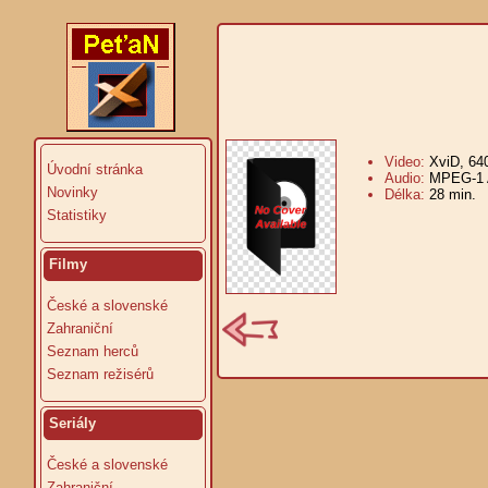
Video:
XviD, 64
Úvodní stránka
Audio:
MPEG-1 A
Novinky
Délka:
28 min.
V
Statistiky
Filmy
České a slovenské
Zahraniční
Seznam herců
Seznam režisérů
Seriály
České a slovenské
Zahraniční