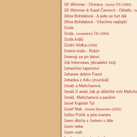
Jiří Wimmer - Ostrava
, humor ČR (1992)
Jiří Wimmer & Karel Černoch - Othello
, h
Jiřina Bohdalová - A jede se furt dál
Jiřina Bohdalová - Všechno nejlepší
Jízda
Jízda
, romantický ČR (1994)
Jízda králů
Jízdní hlídka
(1936)
Jméno kódu - Rubín
Jmenuji se po tátovi
Job Interviews (divadelní hra)
Johančino tajemství
Johanes doktor Faust
Johanka z Arku (muzikál)
Jonáš a Melicharová
Jonáš II aneb Jak je důležité míti Melich
Jonáš, Melicharová a pavilon
Josef Kajetán Tyl
Jozef Mak
, drama Slovensko (2021)
Jožko Púčik a jeho kariéra
Jsem děvče s čertem v těle
Jsem nebe
Jsem vrah