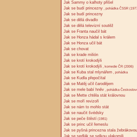
Jak Sammy o kalhoty přišel
Jak se budí princezny
, pohádka ČSSR (197
Jak se budí princezny
Jak se dělá divadlo
Jak se dělá televizní soutěž
Jak se Franta naučil bát
Jak se Honza hádal s králem
Jak se Honza učil bát
Jak se chovat
Jak se krade milión
Jak se krotí krokodýli
Jak se krotí krokodýli
, komedie ČR (2006)
Jak se Kuba stal mlynářem
, pohádka
Jak se Kudla přepočítal
Jak se Matěj učil čarodějem
Jak se mele babí hněv
, pohádka Českoslov
Jak se Mette chtěla stát královnou
Jak se moří revizoři
Jak se nám to mohlo stát
Jak se naučit švédsky
Jak se peče štěstí
(1981)
Jak se princ učil řemeslu
Jak se pyšná princezna stala žebrákovo
Jak se sedlák se selkou ulakomili