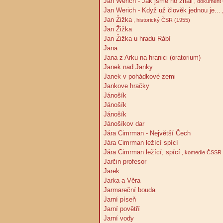
Jan Werich - Jak jsme ho znali
, dokument
Jan Werich - Když už člověk jednou je...
Jan Žižka
, historický ČSR (1955)
Jan Žižka
Jan Žižka u hradu Rábí
Jana
Jana z Arku na hranici (oratorium)
Janek nad Janky
Janek v pohádkové zemi
Jankove hračky
Jánošík
Jánošík
Jánošík
Jánošíkov dar
Jára Cimrman - Největší Čech
Jára Cimrman ležící spící
Jára Cimrman ležící, spící
, komedie ČSSR 
Jarčin profesor
Jarek
Jarka a Věra
Jarmareční bouda
Jarní píseň
Jarní povětří
Jarní vody