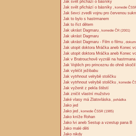
Jak svět přichází o básníky
Jak svět přichází o básníky
, komedie ČSSR
Jak ševci zvedli vojnu pro červenou sukn
Jak to bylo s hastrmanem
Jak to říct dětem
Jak ukrást Dagmaru
, komedie ČR (2001)
Jak ukrást Dagmaru
Jak ukrást Dagmaru - Film o filmu
, dokum
Jak utopit doktora Mráčka aneb Konec v
Jak utopit doktora Mráčka aneb Konec v
Jak v Bratrouchově vyzráli na hastrmana
Jak Vojtěch pro princeznu do ohně skočil
Jak vyléčit ježibabu
Jak vytrhnout velrybě stoličku
Jak vytrhnout velrybě stoličku
, komedie Č
Jak vyženit z pekla štěstí
Jak zničit vlastní mužstvo
Jaké vlasy má Zlatovláska
, pohádka
Jako jed
Jako jed
, komedie ČSSR (1985)
Jako kníže Rohan
Jako lvi aneb Sestup a vzestup pana B
Jako malé děti
Jako nikdy