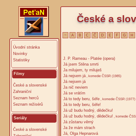
České a slov
~
A
B
C
Č
D
E
F
G
H
Úvodní stránka
Novinky
J. P. Rameau - Platée (opera)
Statistiky
Já jsem Stěna smrti
Ja milujem, ty miluješ
Filmy
Já nejsem já
, komedie ČSSR (1985)
Já nejsem já
České a slovenské
Ja nič neviem
Zahraniční
Já se vrátím
Seznam herců
Já to tedy beru, šéfe
, komedie ČSSR (1977)
Seznam režisérů
Já to tedy beru, šéfe!
Já už budu hodný, dědečku!
Já už budu hodný, dědečku!
, komedie ČSS
Seriály
Já zůstanu věrný
Ja že mám strach
České a slovenské
Já, Olga Hepnarová
Zahraniční