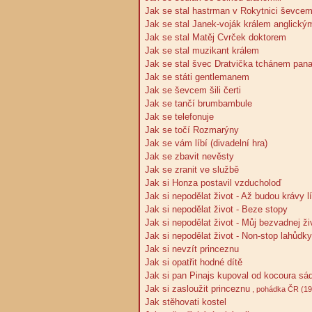
Jak se stal hastrman v Rokytnici ševce
Jak se stal Janek-voják králem anglický
Jak se stal Matěj Cvrček doktorem
Jak se stal muzikant králem
Jak se stal švec Dratvička tchánem pana
Jak se státi gentlemanem
Jak se ševcem šili čerti
Jak se tančí brumbambule
Jak se telefonuje
Jak se točí Rozmarýny
Jak se vám líbí (divadelní hra)
Jak se zbavit nevěsty
Jak se zranit ve službě
Jak si Honza postavil vzducholoď
Jak si nepodělat život - Až budou krávy lí
Jak si nepodělat život - Beze stopy
Jak si nepodělat život - Můj bezvadnej ži
Jak si nepodělat život - Non-stop lahůdky
Jak si nevzít princeznu
Jak si opatřit hodné dítě
Jak si pan Pinajs kupoval od kocoura sád
Jak si zasloužit princeznu
, pohádka ČR (19
Jak stěhovati kostel