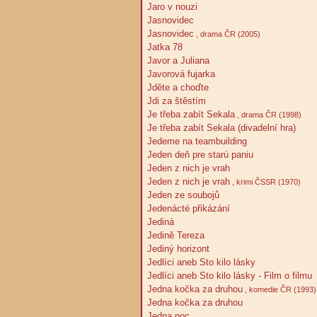
Jaro v nouzi
Jasnovidec
Jasnovidec
, drama ČR (2005)
Jatka 78
Javor a Juliana
Javorová fujarka
Jděte a choďte
Jdi za štěstím
Je třeba zabít Sekala
, drama ČR (1998)
Je třeba zabít Sekala (divadelní hra)
Jedeme na teambuilding
Jeden deň pre starú paniu
Jeden z nich je vrah
Jeden z nich je vrah
, krimi ČSSR (1970)
Jeden ze soubojů
Jedenácté přikázání
Jediná
Jedině Tereza
Jediný horizont
Jedlíci aneb Sto kilo lásky
Jedlíci aneb Sto kilo lásky - Film o filmu
Jedna kočka za druhou
, komedie ČR (1993)
Jedna kočka za druhou
Jedna noc