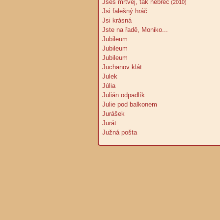
Jseš mrtvej, tak nebreč
(2010)
Jsi falešný hráč
Jsi krásná
Jste na řadě, Moniko...
Jubileum
Jubileum
Jubileum
Juchanov klát
Julek
Júlia
Julián odpadlík
Julie pod balkonem
Jurášek
Jurát
Južná pošta