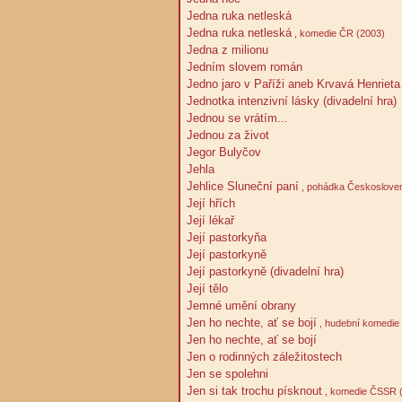
Jedna ruka netleská
Jedna ruka netleská
, komedie ČR (2003)
Jedna z milionu
Jedním slovem román
Jedno jaro v Paříži aneb Krvavá Henrieta
Jednotka intenzivní lásky (divadelní hra)
Jednou se vrátím...
Jednou za život
Jegor Bulyčov
Jehla
Jehlice Sluneční paní
, pohádka Českoslove
Její hřích
Její lékař
Její pastorkyňa
Její pastorkyně
Její pastorkyně (divadelní hra)
Její tělo
Jemné umění obrany
Jen ho nechte, ať se bojí
, hudební komedie
Jen ho nechte, ať se bojí
Jen o rodinných záležitostech
Jen se spolehni
Jen si tak trochu písknout
, komedie ČSSR 