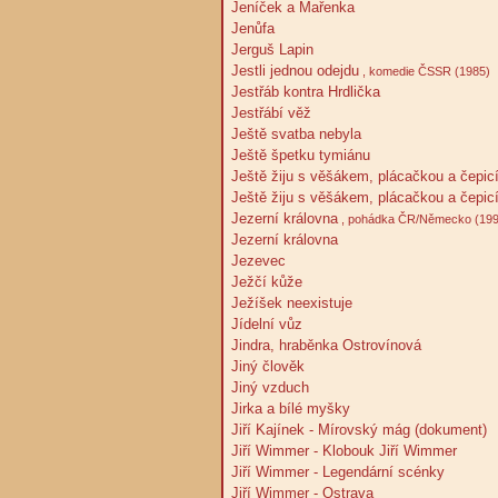
Jeníček a Mařenka
Jenůfa
Jerguš Lapin
Jestli jednou odejdu
, komedie ČSSR (1985)
Jestřáb kontra Hrdlička
Jestřábí věž
Ještě svatba nebyla
Ještě špetku tymiánu
Ještě žiju s věšákem, plácačkou a čepic
Ještě žiju s věšákem, plácačkou a čepic
Jezerní královna
, pohádka ČR/Německo (199
Jezerní královna
Jezevec
Ježčí kůže
Ježíšek neexistuje
Jídelní vůz
Jindra, hraběnka Ostrovínová
Jiný člověk
Jiný vzduch
Jirka a bílé myšky
Jiří Kajínek - Mírovský mág (dokument)
Jiří Wimmer - Klobouk Jiří Wimmer
Jiří Wimmer - Legendární scénky
Jiří Wimmer - Ostrava