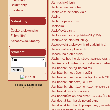
Já, truchlivý bůh
Dokumenty
Jablíčko se dokoulelo
Kreslené
Jablíčko z laciného kraje
Jablko
Jablko a jeho strom
Videoklipy
Jablonka
Jabloňová panna
České a slovenské
Jabloňová panna
, pohádka ČR (2000)
Zahraniční
Jabůňka se zlatými jablky
Koncerty/dokumenty
Jacobowski a plukovník (divadelní hra)
Jacobowsky a plukovník
Vyhledat
Jahody na stéble trávy
Jáchyme, hoď ho do stroje
, komedie ČSSR 
Jak Anče s komtesou k modrému z nebe 
Jak básníci čekají na zázrak
Jak básníci neztrácejí naději
Jak básníci neztrácejí naději
, komedie ČR 
Jak básníci přicházejí o iluze
Poslední aktualizace dne
Jak básníci přicházejí o iluze
, komedie ČS
27.07.2026
Jak básníkům chutná život
Jak básníkům chutná život
, komedie ČSSR
Jak dostat tatínka do polepšovny
Jak dostat tatínka do polepšovny
, komedi
Jak chodí babičky spát