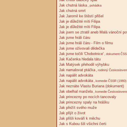
Jak chutná láska
, pohádka
Jak chutná smrt
Jak Jaromil ke štěstí přišel
Jak je důležité míti Filipa
Jak je důležité míti Filipa
Jak jsem se ztratil aneb Malá vánoční pov
Jak jsme hráli čáru
Jak jsme hráli čáru - Film o filmu
Jak jsme oživovali dědečka
Jak jsme točili 'Chobotnice'
, dokument ČSS
Jak Kačenka hledala tátu
Jak Matýsek přehodil výhybku
Jak namalovat ptáčka
, rodinný Českosloven
Jak napálit advokáta
Jak napálit advokáta
, komedie ČSSR (1980)
Jak neznáte Vlastu Buriana (dokument)
Jak obelhal manžela
, komedie Českoslovens
Jak princezny po nocích tancovaly
Jak princezny spaly na hrášku
Jak přežít svého muže
Jak přijít o život
Jak přišli kováři k měchu
Jak s Kubou šili všichni čerti