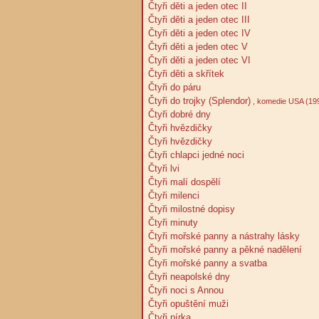
Čtyři děti a jeden otec II
Čtyři děti a jeden otec III
Čtyři děti a jeden otec IV
Čtyři děti a jeden otec V
Čtyři děti a jeden otec VI
Čtyři děti a skřítek
Čtyři do páru
Čtyři do trojky (Splendor)
, komedie USA (19
Čtyři dobré dny
Čtyři hvězdičky
Čtyři hvězdičky
Čtyři chlapci jedné noci
Čtyři lvi
Čtyři malí dospělí
Čtyři milenci
Čtyři milostné dopisy
Čtyři minuty
Čtyři mořské panny a nástrahy lásky
Čtyři mořské panny a pěkné nadělení
Čtyři mořské panny a svatba
Čtyři neapolské dny
Čtyři noci s Annou
Čtyři opuštění muži
Čtyři pírka