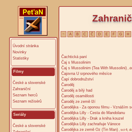
Zahranič
~
A
B
C
Č
D
E
F
G
H
Úvodní stránka
Novinky
Čachtická paní
Statistiky
Čaj s Mussolinim
Čaj s Mussolinim (Tea With Mussolini)
, d
Filmy
Čajovna U srpnového měsíce
Čapí dobrodružství
České a slovenské
Čaroděj
Zahraniční
Čaroděj a bílý had
Seznam herců
Čaroděj osamělosti
Seznam režisérů
Čaroděj ze země lží
Čarodějka - Za oponou filmu - Vznáším 
Čarodějka Lilly - Cesta do Mandolanu
Seriály
Čarodějka Lilly - Drak a kniha kouzel
Čarodějka Lilly zachraňuje Vánoce
České a slovenské
Čarodějka ze země Oz (Tin Man)
, sci-fi,
Zahraniční