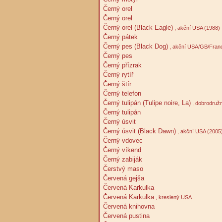
Černý orel
Černý orel
Černý orel (Black Eagle)
, akční USA (1988)
Černý pátek
Černý pes (Black Dog)
, akční USA/GB/Fran
Černý pes
Černý přízrak
Černý rytíř
Černý štír
Černý telefon
Černý tulipán (Tulipe noire, La)
, dobrodružn
Černý tulipán
Černý úsvit
Černý úsvit (Black Dawn)
, akční USA (2005
Černý vdovec
Černý víkend
Černý zabiják
Čerstvý maso
Červená gejša
Červená Karkulka
Červená Karkulka
, kreslený USA
Červená knihovna
Červená pustina