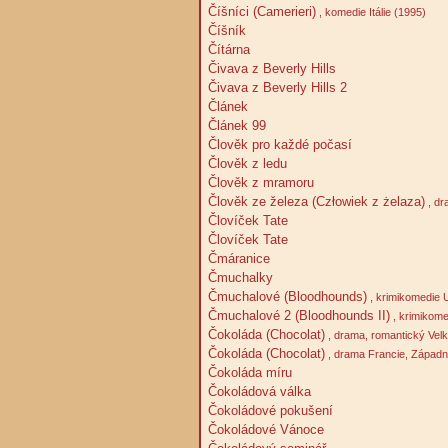
Číšníci (Camerieri)
, komedie Itálie (1995)
Číšník
Čítárna
Čivava z Beverly Hills
Čivava z Beverly Hills 2
Článek
Článek 99
Člověk pro každé počasí
Člověk z ledu
Člověk z mramoru
Člověk ze železa (Człowiek z żelaza)
, dr
Človíček Tate
Človíček Tate
Čmáranice
Čmuchalky
Čmuchalové (Bloodhounds)
, krimikomedie 
Čmuchalové 2 (Bloodhounds II)
, krimikom
Čokoláda (Chocolat)
, drama, romantický Velk
Čokoláda (Chocolat)
, drama Francie, Západ
Čokoláda míru
Čokoládová válka
Čokoládové pokušení
Čokoládové Vánoce