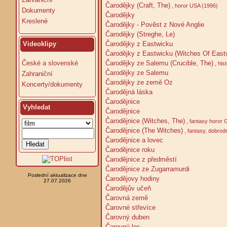
Čarodějky (Craft, The)
, horor USA (1996)
Dokumenty
Čarodějky
Kreslené
Čarodějky - Pověst z Nové Anglie
Čarodějky (Streghe, Le)
Čarodějky z Eastwicku
Videoklipy
Čarodějky z Eastwicku (Witches Of East
Čarodějky ze Salemu (Crucible, The)
České a slovenské
, his
Čarodějky ze Salemu
Zahraniční
Čarodějky ze země Oz
Koncerty/dokumenty
Čarodějná láska
Čarodějnice
Vyhledat
Čarodějnice
Čarodějnice (Witches, The)
, fantasy horor 
Čarodějnice (The Witches)
, fantasy, dobro
Čarodějnice a lovec
Čarodějnice roku
Čarodějnice z předměstí
Čarodějnice ze Zugarramurdi
Poslední aktualizace dne
Čarodějovy hodiny
27.07.2026
Čarodějův učeň
Čarovná země
Čarovné střevíce
Čarovný duben
Čarovný les