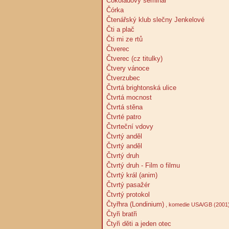
Čokoládový seminář
Čórka
Čtenářský klub slečny Jenkelové
Čti a plač
Čti mi ze rtů
Čtverec
Čtverec (cz titulky)
Čtvery vánoce
Čtverzubec
Čtvrtá brightonská ulice
Čtvrtá mocnost
Čtvrtá stěna
Čtvrté patro
Čtvrteční vdovy
Čtvrtý anděl
Čtvrtý anděl
Čtvrtý druh
Čtvrtý druh - Film o filmu
Čtvrtý král (anim)
Čtvrtý pasažér
Čtvrtý protokol
Čtyřhra (Londinium)
, komedie USA/GB (2001
Čtyři bratři
Čtyři děti a jeden otec