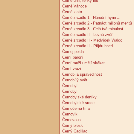
Černé uhlí, tenký led
Černé Vánoce
Černé zlato
Černé zrcadlo 1 - Národní hymna
Černé zrcadlo 2 - Patnáct milionů meritů
Černé zrcadlo 3 - Celá tvá minulost
Černé zrcadlo II - Lovná zvěř
Černé zrcadlo II - Medvídek Waldo
Černé zrcadlo II - Přijdu hned
Černej polda
Černí baroni
Černí muži umějí skákat
Černí vrazi
Černobílá spravedlnost
Černobílý svět
Černobyl
Černobyl
Černobylské deníky
Černobylské srdce
Černočerná tma
Černovik
Černovous
Černý blesk
Černý Cadillac