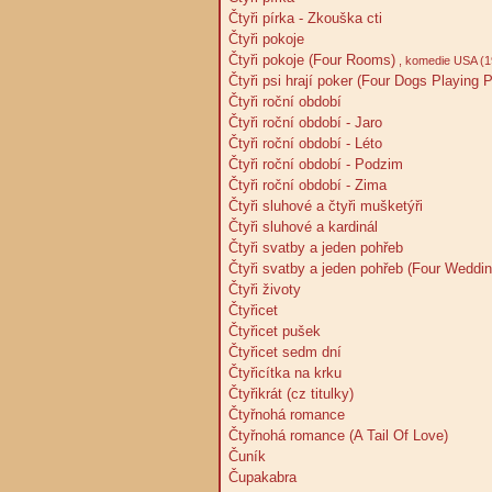
Čtyři pírka - Zkouška cti
Čtyři pokoje
Čtyři pokoje (Four Rooms)
, komedie USA (1
Čtyři psi hrají poker (Four Dogs Playing 
Čtyři roční období
Čtyři roční období - Jaro
Čtyři roční období - Léto
Čtyři roční období - Podzim
Čtyři roční období - Zima
Čtyři sluhové a čtyři mušketýři
Čtyři sluhové a kardinál
Čtyři svatby a jeden pohřeb
Čtyři svatby a jeden pohřeb (Four Weddin
Čtyři životy
Čtyřicet
Čtyřicet pušek
Čtyřicet sedm dní
Čtyřicítka na krku
Čtyřikrát (cz titulky)
Čtyřnohá romance
Čtyřnohá romance (A Tail Of Love)
Čuník
Čupakabra