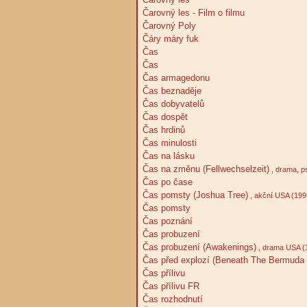
Čarovný les - Film o filmu
Čarovný Poly
Čáry máry fuk
Čas
Čas
Čas armagedonu
Čas beznaděje
Čas dobyvatelů
Čas dospět
Čas hrdinů
Čas minulosti
Čas na lásku
Čas na změnu (Fellwechselzeit)
, drama, p
Čas po čase
Čas pomsty (Joshua Tree)
, akční USA (199
Čas pomsty
Čas poznání
Čas probuzení
Čas probuzení (Awakenings)
, drama USA (
Čas před explozí (Beneath The Bermuda T
Čas přílivu
Čas přílivu FR
Čas rozhodnutí