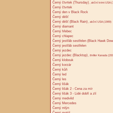
Černý čtvrtek (Thursday)
, akční krimi USA (
Černý čtvrtek
Černý den v Black Rock
Černý déšť
Černý déšť (Black Rain)
, akční USA (1989)
Černý diamant
Černý hřebec
Černý chlapec
Černý jestřáb sestřelen (Black Hawk Dow
Černý jestřáb sestřelen
Černý jezdec
Černý jezdec (Blacktop)
, thriller Kanada (20
Černý klobouk
Černý korzár
Černý kůň
Černý led
Černý les
Černý lišák
Černý lišák 2 - Cena za mír
Černý lišák 3 - Lidé dobří a zlí
Černý medvěd
Černý Mercedes
Černý mlýn
Černý motýl