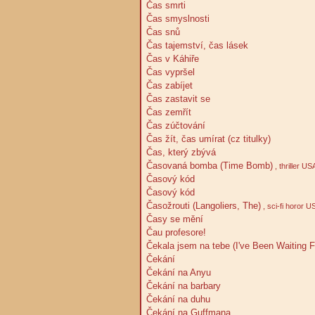
Čas smrti
Čas smyslnosti
Čas snů
Čas tajemství, čas lásek
Čas v Káhiře
Čas vypršel
Čas zabíjet
Čas zastavit se
Čas zemřít
Čas zúčtování
Čas žít, čas umírat (cz titulky)
Čas, který zbývá
Časovaná bomba (Time Bomb)
, thriller U
Časový kód
Časový kód
Časožrouti (Langoliers, The)
, sci-fi horor U
Časy se mění
Čau profesore!
Čekala jsem na tebe (I've Been Waiting F
Čekání
Čekání na Anyu
Čekání na barbary
Čekání na duhu
Čekání na Guffmana