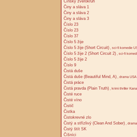
Čínský zvěrokruh
Činy a sláva 1
Činy a sláva 2
Činy a sláva 3
Číslo 23
Číslo 23
Číslo 37
Číslo 5 žije
Číslo 5 žije (Short Circuit)
, sci-fi komedie U
Číslo 5 žije 2 (Short Circuit 2)
, sci-fi kome
Číslo 5 žije 2
Číslo 9
Čistá duše
Čistá duše (Beautiful Mind, A)
, drama USA 
Čistá práce
Čistá pravda (Plain Truth)
, krimi thriller Ka
Čisté ruce
Čisté víno
Čistič
Čistka
Čistokrevné zlo
Čistý a střízlivý (Clean And Sober)
, drama
Čistý štít SK
Číšníci