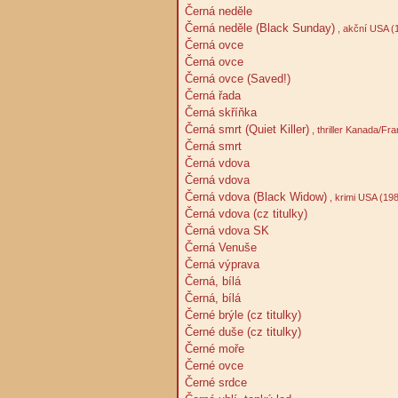
Černá neděle
Černá neděle (Black Sunday)
, akční USA (
Černá ovce
Černá ovce
Černá ovce (Saved!)
Černá řada
Černá skříňka
Černá smrt (Quiet Killer)
, thriller Kanada/Fr
Černá smrt
Černá vdova
Černá vdova
Černá vdova (Black Widow)
, krimi USA (19
Černá vdova (cz titulky)
Černá vdova SK
Černá Venuše
Černá výprava
Černá, bílá
Černá, bílá
Černé brýle (cz titulky)
Černé duše (cz titulky)
Černé moře
Černé ovce
Černé srdce