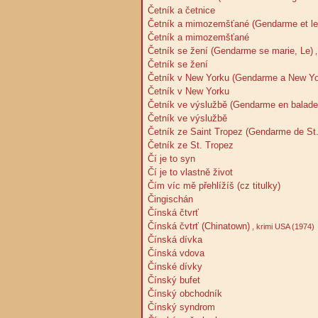
Četník a četnice
Četník a mimozemšťané (Gendarme et les 
Četník a mimozemšťané
Četník se žení (Gendarme se marie, Le)
,
Četník se žení
Četník v New Yorku (Gendarme a New Yo
Četník v New Yorku
Četník ve výslužbě (Gendarme en balade,
Četník ve výslužbě
Četník ze Saint Tropez (Gendarme de St.
Četník ze St. Tropez
Čí je to syn
Čí je to vlastně život
Čím víc mě přehlížíš (cz titulky)
Čingischán
Čínská čtvrť
Čínská čvtrť (Chinatown)
, krimi USA (1974)
Čínská dívka
Čínská vdova
Čínské dívky
Čínský bufet
Čínský obchodník
Čínský syndrom