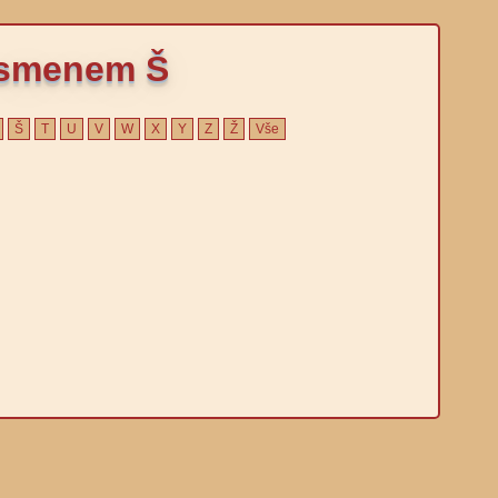
písmenem Š
Š
T
U
V
W
X
Y
Z
Ž
Vše