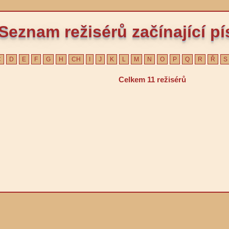
Seznam režisérů začínající 
Č
D
E
F
G
H
CH
I
J
K
L
M
N
O
P
Q
R
Ř
S
Celkem 11 režisérů