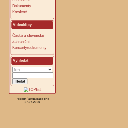
Dokumenty
Kreslené
Videoklipy
České a slovenské
Zahraniční
Koncerty/dokumenty
Vyhledat
Poslední aktualizace dne
27.07.2026