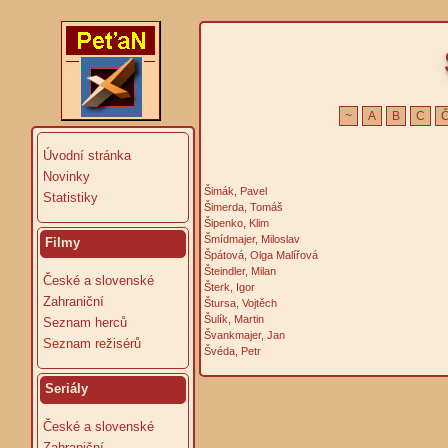
~
A
B
C
Úvodní stránka
Novinky
Šimák, Pavel
Statistiky
Šimerda, Tomáš
Šipenko, Klim
Šmídmajer, Miloslav
Filmy
Špátová, Olga Malířová
Šteindler, Milan
České a slovenské
Šterk, Igor
Zahraniční
Štursa, Vojtěch
Šulík, Martin
Seznam herců
Švankmajer, Jan
Seznam režisérů
Švéda, Petr
Seriály
České a slovenské
Zahraniční