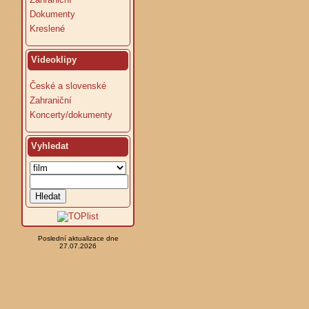
Dokumenty
Kreslené
Videoklipy
České a slovenské
Zahraniční
Koncerty/dokumenty
Vyhledat
Poslední aktualizace dne
27.07.2026