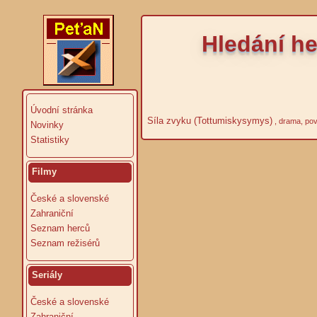
Hledání he
Úvodní stránka
Síla zvyku (Tottumiskysymys)
, drama, pov
Novinky
Statistiky
Filmy
České a slovenské
Zahraniční
Seznam herců
Seznam režisérů
Seriály
České a slovenské
Zahraniční