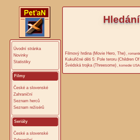
Hledání
Úvodní stránka
Filmový hrdina (Movie Hero, The)
, romant
Novinky
Kukuřičné děti 5: Pole teroru (Children Of
Statistiky
Švédská trojka (Threesome)
, komedie USA
Filmy
České a slovenské
Zahraniční
Seznam herců
Seznam režisérů
Seriály
České a slovenské
Zahraniční