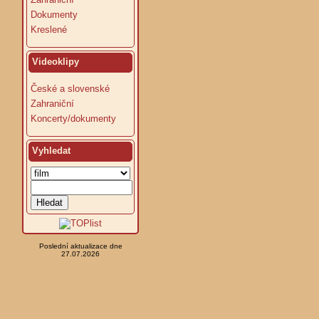
Dokumenty
Kreslené
Videoklipy
České a slovenské
Zahraniční
Koncerty/dokumenty
Vyhledat
Poslední aktualizace dne
27.07.2026