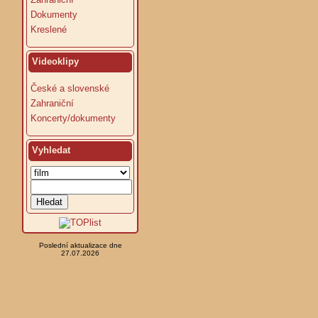
Dokumenty
Kreslené
Videoklipy
České a slovenské
Zahraniční
Koncerty/dokumenty
Vyhledat
Poslední aktualizace dne
27.07.2026