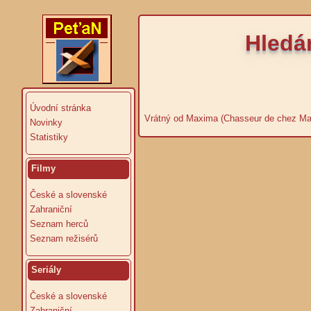
Hledá
Úvodní stránka
Vrátný od Maxima (Chasseur de chez Max
Novinky
Statistiky
Filmy
České a slovenské
Zahraniční
Seznam herců
Seznam režisérů
Seriály
České a slovenské
Zahraniční