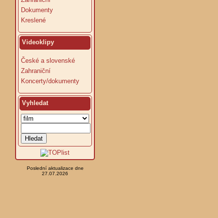
Dokumenty
Kreslené
Videoklipy
České a slovenské
Zahraniční
Koncerty/dokumenty
Vyhledat
Poslední aktualizace dne
27.07.2026