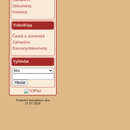
Dokumenty
Kreslené
Videoklipy
České a slovenské
Zahraniční
Koncerty/dokumenty
Vyhledat
Poslední aktualizace dne
27.07.2026