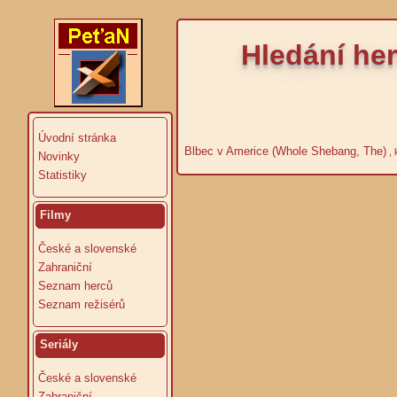
Hledání her
Úvodní stránka
Blbec v Americe (Whole Shebang, The)
, 
Novinky
Statistiky
Filmy
České a slovenské
Zahraniční
Seznam herců
Seznam režisérů
Seriály
České a slovenské
Zahraniční