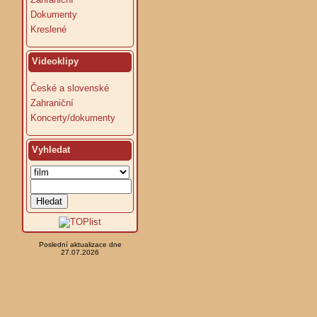
Dokumenty
Kreslené
Videoklipy
České a slovenské
Zahraniční
Koncerty/dokumenty
Vyhledat
Poslední aktualizace dne
27.07.2026