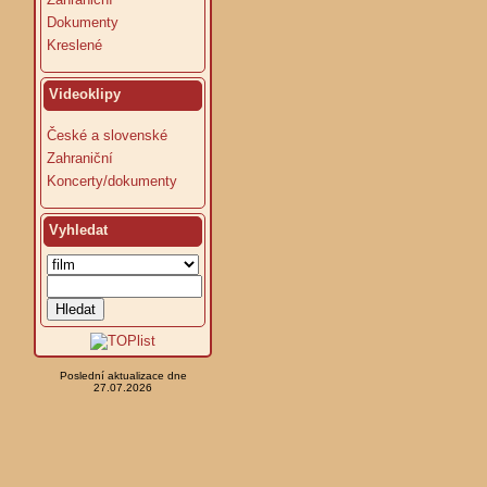
Dokumenty
Kreslené
Videoklipy
České a slovenské
Zahraniční
Koncerty/dokumenty
Vyhledat
Poslední aktualizace dne
27.07.2026