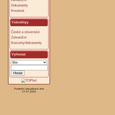
Dokumenty
Kreslené
Videoklipy
České a slovenské
Zahraniční
Koncerty/dokumenty
Vyhledat
Poslední aktualizace dne
27.07.2026