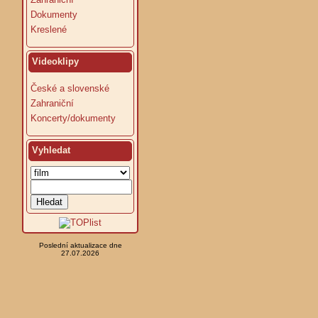
Dokumenty
Kreslené
Videoklipy
České a slovenské
Zahraniční
Koncerty/dokumenty
Vyhledat
Poslední aktualizace dne
27.07.2026