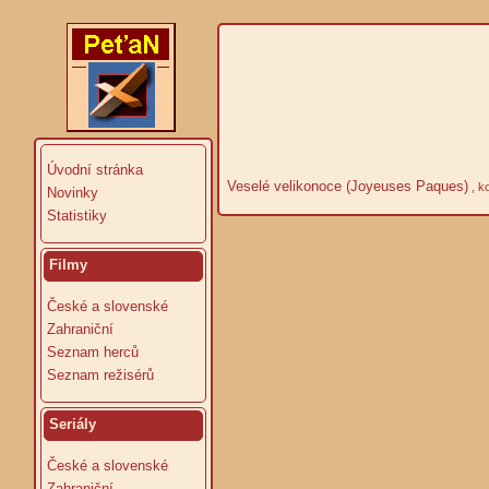
Úvodní stránka
Veselé velikonoce (Joyeuses Paques)
, k
Novinky
Statistiky
Filmy
České a slovenské
Zahraniční
Seznam herců
Seznam režisérů
Seriály
České a slovenské
Zahraniční