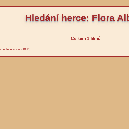
Hledání herce: Flora Alb
Celkem 1 filmů
omedie Francie (1984)