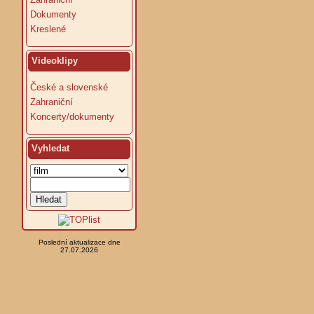
Dokumenty
Kreslené
Videoklipy
České a slovenské
Zahraniční
Koncerty/dokumenty
Vyhledat
Poslední aktualizace dne
27.07.2026