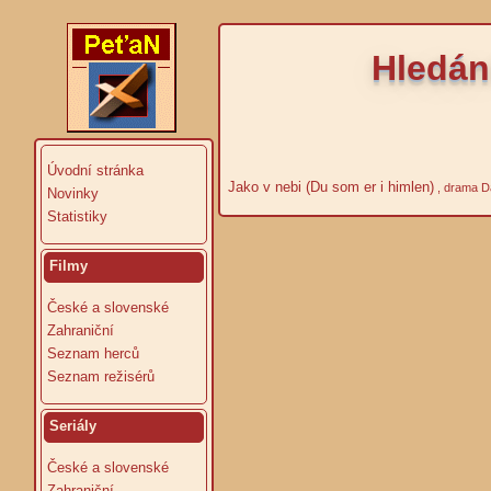
Hledán
Úvodní stránka
Jako v nebi (Du som er i himlen)
, drama D
Novinky
Statistiky
Filmy
České a slovenské
Zahraniční
Seznam herců
Seznam režisérů
Seriály
České a slovenské
Zahraniční