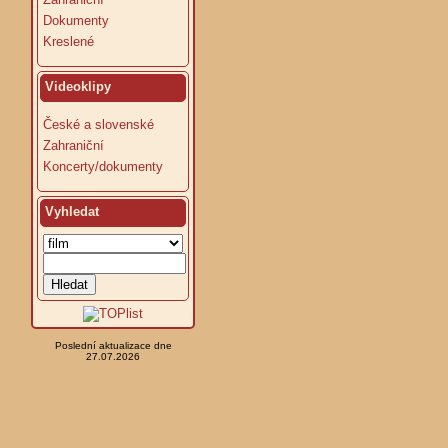
Dokumenty
Kreslené
Videoklipy
České a slovenské
Zahraniční
Koncerty/dokumenty
Vyhledat
Poslední aktualizace dne
27.07.2026