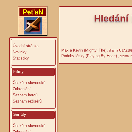
Hledání 
Úvodní stránka
Max a Kevin (Mighty, The)
, drama USA (19
Novinky
Podoby lásky (Playing By Heart)
, drama, r
Statistiky
Filmy
České a slovenské
Zahraniční
Seznam herců
Seznam režisérů
Seriály
České a slovenské
Zahraniční