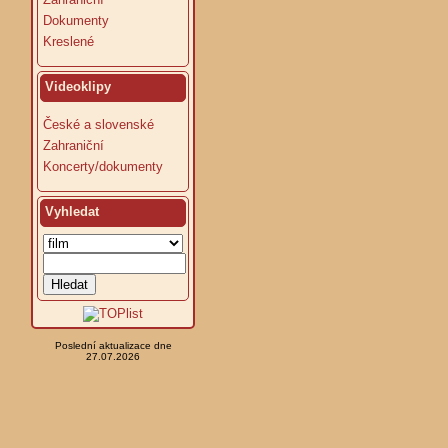
Dokumenty
Kreslené
Videoklipy
České a slovenské
Zahraniční
Koncerty/dokumenty
Vyhledat
Poslední aktualizace dne
27.07.2026