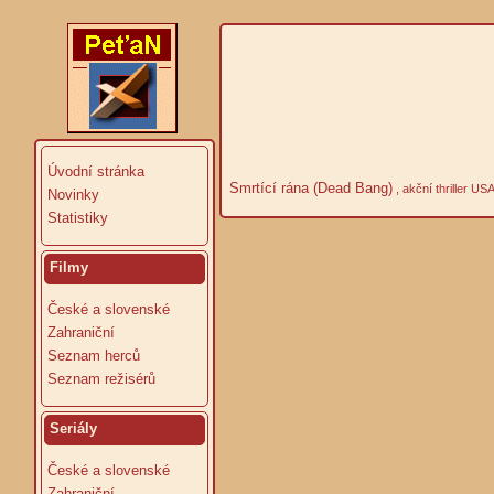
Úvodní stránka
Smrtící rána (Dead Bang)
, akční thriller US
Novinky
Statistiky
Filmy
České a slovenské
Zahraniční
Seznam herců
Seznam režisérů
Seriály
České a slovenské
Zahraniční