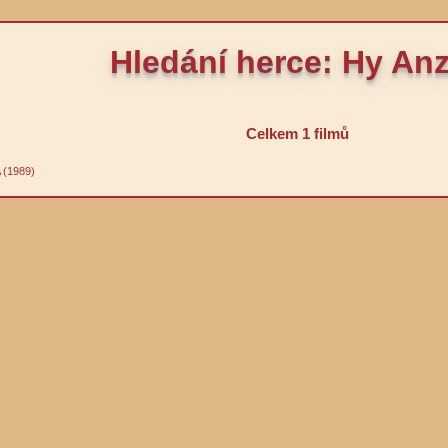
Hledání herce: Hy Anz
Celkem 1 filmů
A (1989)