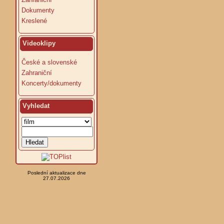
Dokumenty
Kreslené
Videoklipy
České a slovenské
Zahraniční
Koncerty/dokumenty
Vyhledat
Poslední aktualizace dne
27.07.2026