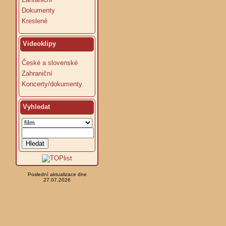
Dokumenty
Kreslené
Videoklipy
České a slovenské
Zahraniční
Koncerty/dokumenty
Vyhledat
Poslední aktualizace dne
27.07.2026