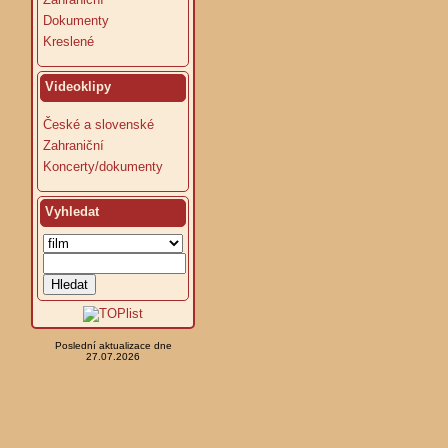
Dokumenty
Kreslené
Videoklipy
České a slovenské
Zahraniční
Koncerty/dokumenty
Vyhledat
Poslední aktualizace dne
27.07.2026