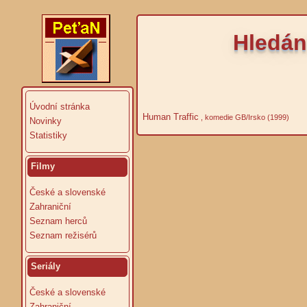
Hledán
Úvodní stránka
Human Traffic
, komedie GB/Irsko (1999)
Novinky
Statistiky
Filmy
České a slovenské
Zahraniční
Seznam herců
Seznam režisérů
Seriály
České a slovenské
Zahraniční