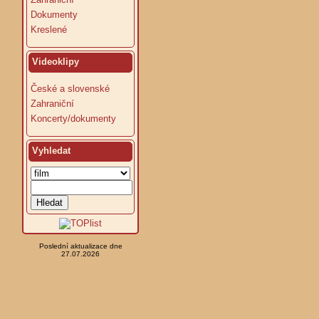
Dokumenty
Kreslené
Videoklipy
České a slovenské
Zahraniční
Koncerty/dokumenty
Vyhledat
Poslední aktualizace dne
27.07.2026