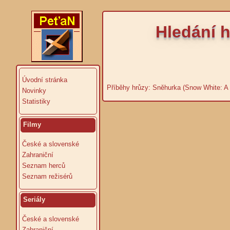
Hledání 
Úvodní stránka
Příběhy hrůzy: Sněhurka (Snow White: A T
Novinky
Statistiky
Filmy
České a slovenské
Zahraniční
Seznam herců
Seznam režisérů
Seriály
České a slovenské
Zahraniční