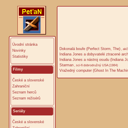
Úvodní stránka
Dokonalá bouře (Perfect Storm, The)
, ak
Novinky
Indiana Jones a dobyvatelé ztracené arch
Statistiky
Indiana Jones a nástroj osudu (Indiana Jo
Starman
, sci-fi dobrodružný USA (1984)
Filmy
Vražedný computer (Ghost In The Machi
České a slovenské
Zahraniční
Seznam herců
Seznam režisérů
Seriály
České a slovenské
Zahraniční