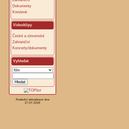
Dokumenty
Kreslené
Videoklipy
České a slovenské
Zahraniční
Koncerty/dokumenty
Vyhledat
Poslední aktualizace dne
27.07.2026