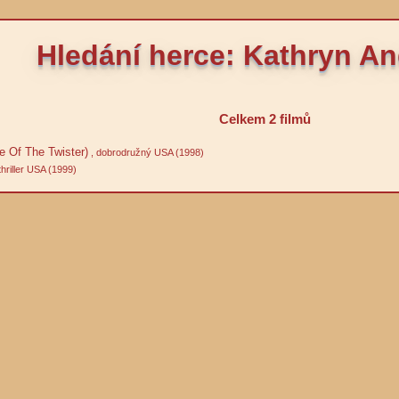
Hledání herce: Kathryn A
Celkem 2 filmů
e Of The Twister)
, dobrodružný USA (1998)
thriller USA (1999)