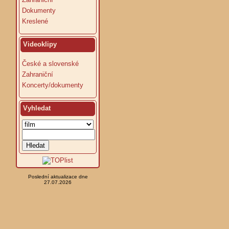
Dokumenty
Kreslené
Videoklipy
České a slovenské
Zahraniční
Koncerty/dokumenty
Vyhledat
Poslední aktualizace dne
27.07.2026