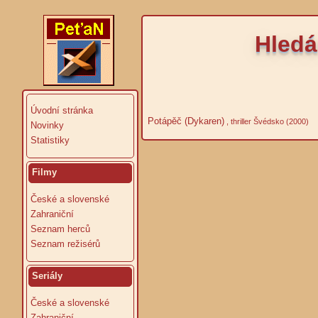
Hledá
Úvodní stránka
Potápěč (Dykaren)
, thriller Švédsko (2000)
Novinky
Statistiky
Filmy
České a slovenské
Zahraniční
Seznam herců
Seznam režisérů
Seriály
České a slovenské
Zahraniční