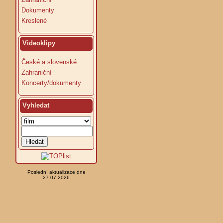
Dokumenty
Kreslené
Videoklipy
České a slovenské
Zahraniční
Koncerty/dokumenty
Vyhledat
Poslední aktualizace dne
27.07.2026