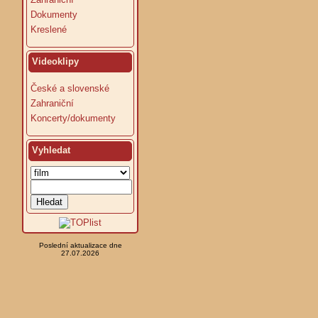
Dokumenty
Kreslené
Videoklipy
České a slovenské
Zahraniční
Koncerty/dokumenty
Vyhledat
Poslední aktualizace dne
27.07.2026