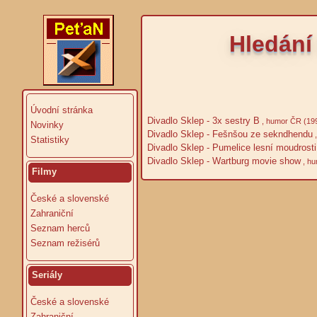
Hledání
Úvodní stránka
Divadlo Sklep - 3x sestry B
, humor ČR (19
Novinky
Divadlo Sklep - Fešnšou ze sekndhendu
,
Statistiky
Divadlo Sklep - Pumelice lesní moudrosti
Divadlo Sklep - Wartburg movie show
, hu
Filmy
České a slovenské
Zahraniční
Seznam herců
Seznam režisérů
Seriály
České a slovenské
Zahraniční