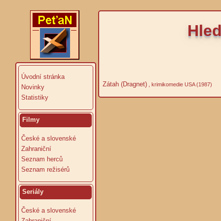
Hled
Úvodní stránka
Zátah (Dragnet)
, krimikomedie USA (1987)
Novinky
Statistiky
Filmy
České a slovenské
Zahraniční
Seznam herců
Seznam režisérů
Seriály
České a slovenské
Zahraniční