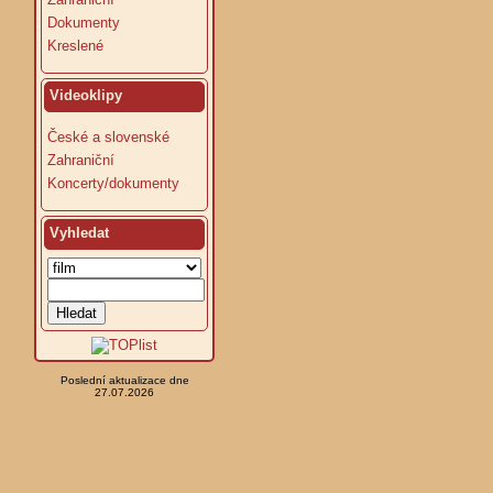
Dokumenty
Kreslené
Videoklipy
České a slovenské
Zahraniční
Koncerty/dokumenty
Vyhledat
Poslední aktualizace dne
27.07.2026