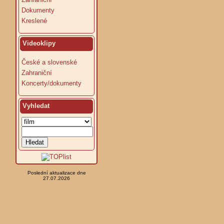
Dokumenty
Kreslené
Videoklipy
České a slovenské
Zahraniční
Koncerty/dokumenty
Vyhledat
Poslední aktualizace dne
27.07.2026