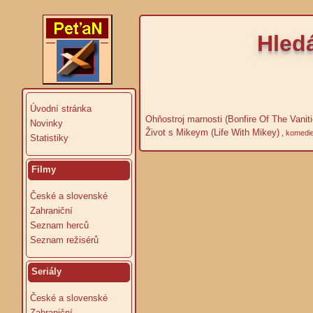
Hledá
Úvodní stránka
Ohňostroj marnosti (Bonfire Of The Vaniti
Novinky
Život s Mikeym (Life With Mikey)
, komedi
Statistiky
Filmy
České a slovenské
Zahraniční
Seznam herců
Seznam režisérů
Seriály
České a slovenské
Zahraniční