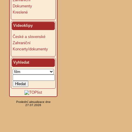
Dokumenty
Kreslené
Videoklipy
České a slovenské
Zahraniční
Koncerty/dokumenty
Vyhledat
Poslední aktualizace dne
27.07.2026