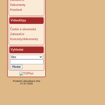
Dokumenty
Kreslené
Videoklipy
České a slovenské
Zahraniční
Koncerty/dokumenty
Vyhledat
Poslední aktualizace dne
27.07.2026