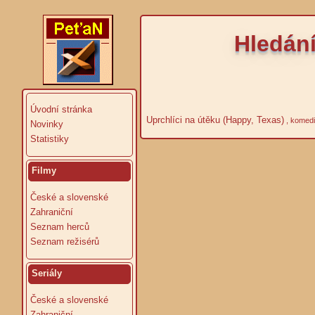
Hledání
Úvodní stránka
Uprchlíci na útěku (Happy, Texas)
, komedi
Novinky
Statistiky
Filmy
České a slovenské
Zahraniční
Seznam herců
Seznam režisérů
Seriály
České a slovenské
Zahraniční