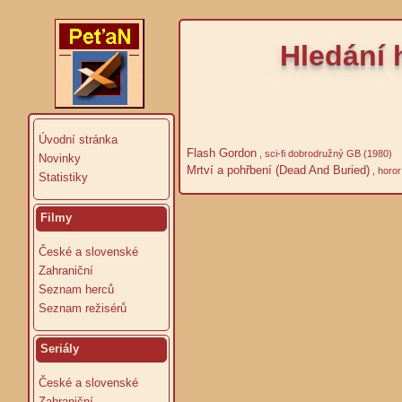
Hledání 
Úvodní stránka
Flash Gordon
, sci-fi dobrodružný GB (1980)
Novinky
Mrtví a pohřbení (Dead And Buried)
, horo
Statistiky
Filmy
České a slovenské
Zahraniční
Seznam herců
Seznam režisérů
Seriály
České a slovenské
Zahraniční