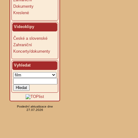
Dokumenty
Kreslené
Videoklipy
České a slovenské
Zahraniční
Koncerty/dokumenty
Vyhledat
Poslední aktualizace dne
27.07.2026