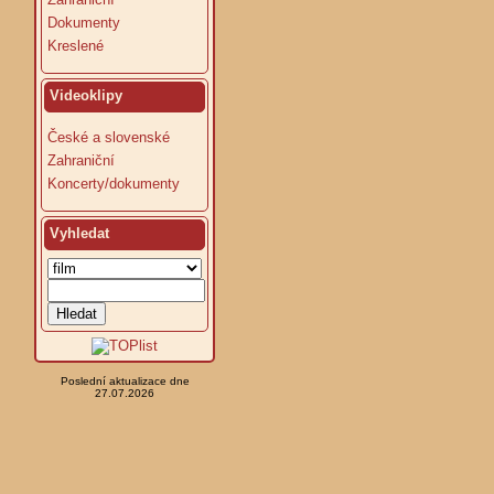
Dokumenty
Kreslené
Videoklipy
České a slovenské
Zahraniční
Koncerty/dokumenty
Vyhledat
Poslední aktualizace dne
27.07.2026