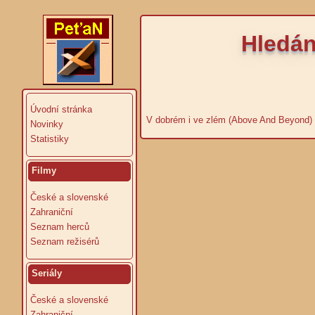
Hledán
Úvodní stránka
V dobrém i ve zlém (Above And Beyond)
Novinky
Statistiky
Filmy
České a slovenské
Zahraniční
Seznam herců
Seznam režisérů
Seriály
České a slovenské
Zahraniční