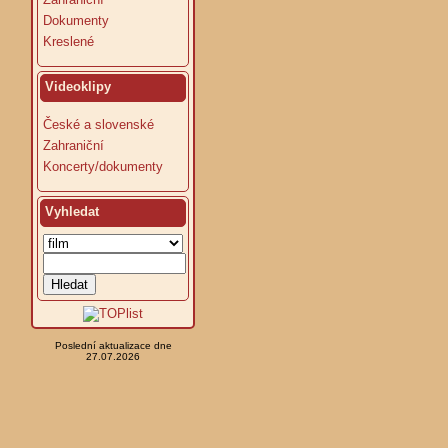
Dokumenty
Kreslené
Videoklipy
České a slovenské
Zahraniční
Koncerty/dokumenty
Vyhledat
Poslední aktualizace dne
27.07.2026