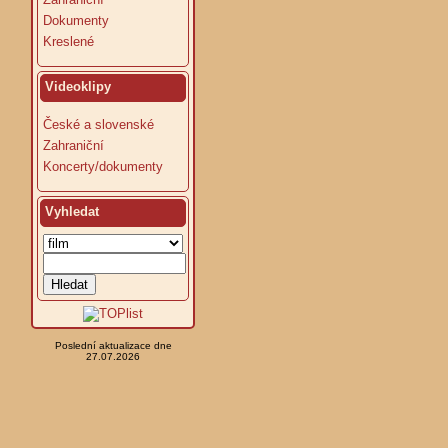
Dokumenty
Kreslené
Videoklipy
České a slovenské
Zahraniční
Koncerty/dokumenty
Vyhledat
Poslední aktualizace dne
27.07.2026