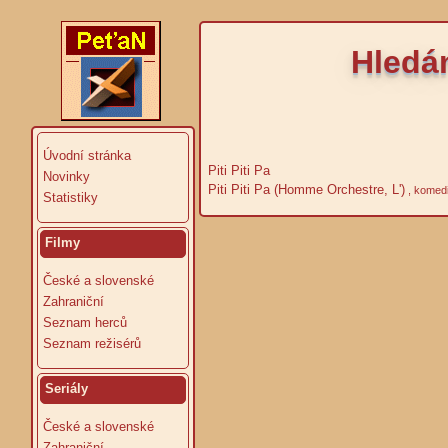
Hledá
Úvodní stránka
Piti Piti Pa
Novinky
Piti Piti Pa (Homme Orchestre, L')
, komedi
Statistiky
Filmy
České a slovenské
Zahraniční
Seznam herců
Seznam režisérů
Seriály
České a slovenské
Zahraniční