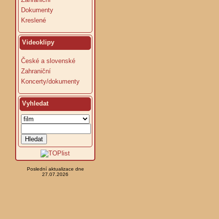
Dokumenty
Kreslené
Videoklipy
České a slovenské
Zahraniční
Koncerty/dokumenty
Vyhledat
Poslední aktualizace dne
27.07.2026