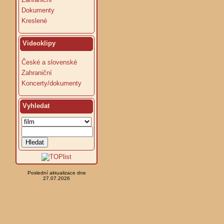
Dokumenty
Kreslené
Videoklipy
České a slovenské
Zahraniční
Koncerty/dokumenty
Vyhledat
Poslední aktualizace dne
27.07.2026