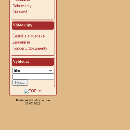
Dokumenty
Kreslené
Videoklipy
České a slovenské
Zahraniční
Koncerty/dokumenty
Vyhledat
Poslední aktualizace dne
27.07.2026