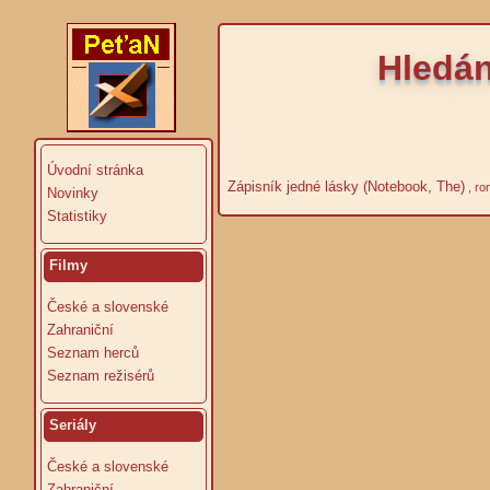
Hledán
Úvodní stránka
Zápisník jedné lásky (Notebook, The)
, ro
Novinky
Statistiky
Filmy
České a slovenské
Zahraniční
Seznam herců
Seznam režisérů
Seriály
České a slovenské
Zahraniční