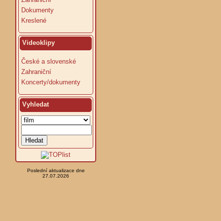
Dokumenty
Kreslené
Videoklipy
České a slovenské
Zahraniční
Koncerty/dokumenty
Vyhledat
Poslední aktualizace dne
27.07.2026