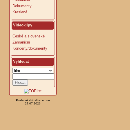
Dokumenty
Kreslené
Videoklipy
České a slovenské
Zahraniční
Koncerty/dokumenty
Vyhledat
Poslední aktualizace dne
27.07.2026