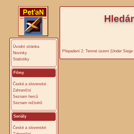
Hledán
Úvodní stránka
Přepadení 2: Temné území (Under Siege 2:
Novinky
Statistiky
Filmy
České a slovenské
Zahraniční
Seznam herců
Seznam režisérů
Seriály
České a slovenské
Zahraniční