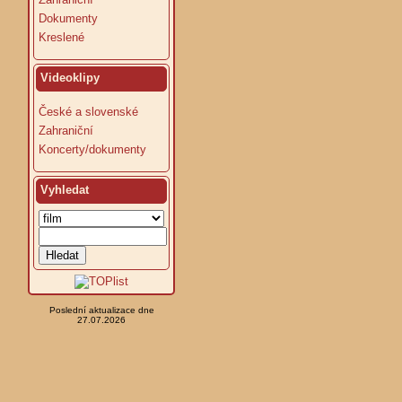
Dokumenty
Kreslené
Videoklipy
České a slovenské
Zahraniční
Koncerty/dokumenty
Vyhledat
Poslední aktualizace dne
27.07.2026