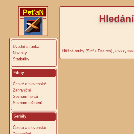
Hledání
Úvodní stránka
Hříšné touhy (Sinful Desires)
, erotický thil
Novinky
Statistiky
Filmy
České a slovenské
Zahraniční
Seznam herců
Seznam režisérů
Seriály
České a slovenské
Zahraniční