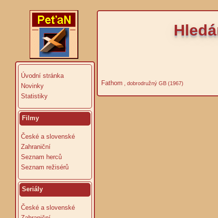
Hledá
Úvodní stránka
Fathom
, dobrodružný GB (1967)
Novinky
Statistiky
Filmy
České a slovenské
Zahraniční
Seznam herců
Seznam režisérů
Seriály
České a slovenské
Zahraniční