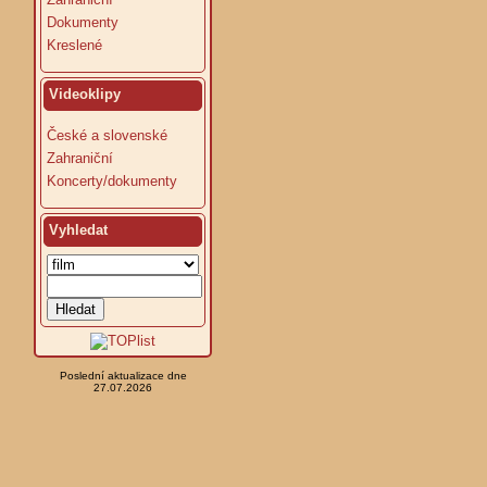
Dokumenty
Kreslené
Videoklipy
České a slovenské
Zahraniční
Koncerty/dokumenty
Vyhledat
Poslední aktualizace dne
27.07.2026