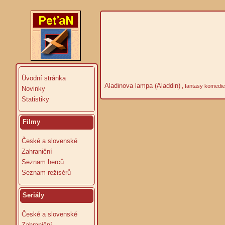
Úvodní stránka
Aladinova lampa (Aladdin)
, fantasy komedie 
Novinky
Statistiky
Filmy
České a slovenské
Zahraniční
Seznam herců
Seznam režisérů
Seriály
České a slovenské
Zahraniční