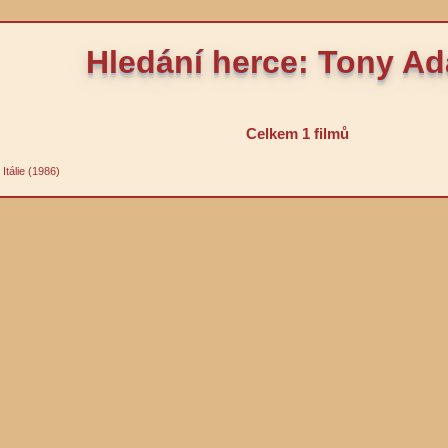
Hledání herce: Tony A
Celkem 1 filmů
Itálie (1986)