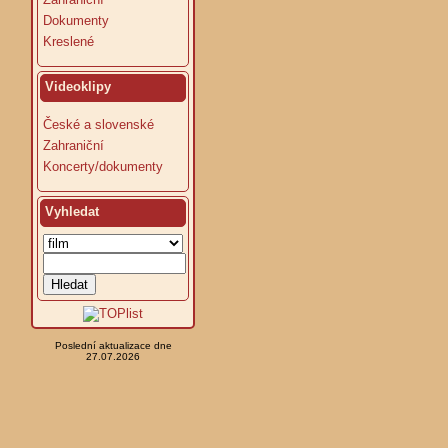
Dokumenty
Kreslené
Videoklipy
České a slovenské
Zahraniční
Koncerty/dokumenty
Vyhledat
Poslední aktualizace dne
27.07.2026