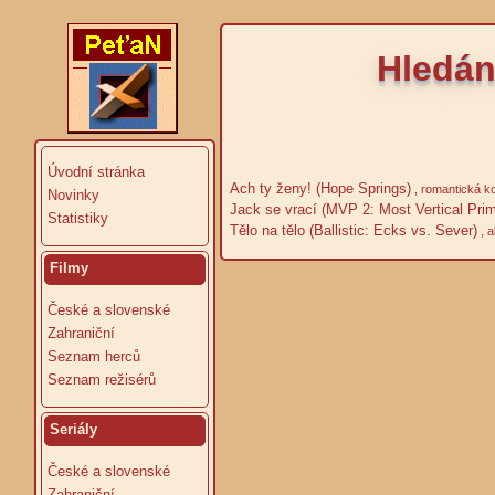
Hledán
Úvodní stránka
Ach ty ženy! (Hope Springs)
, romantická 
Novinky
Jack se vrací (MVP 2: Most Vertical Prim
Statistiky
Tělo na tělo (Ballistic: Ecks vs. Sever)
, a
Filmy
České a slovenské
Zahraniční
Seznam herců
Seznam režisérů
Seriály
České a slovenské
Zahraniční