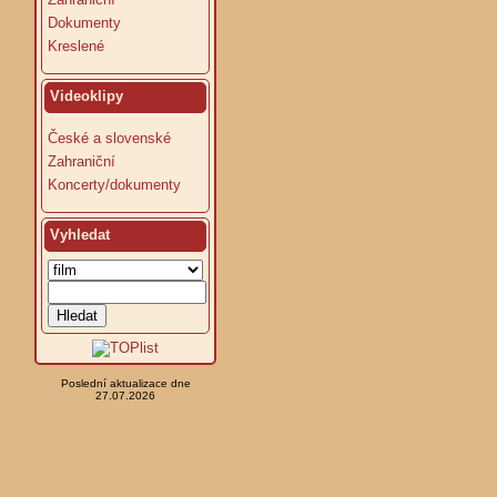
Dokumenty
Kreslené
Videoklipy
České a slovenské
Zahraniční
Koncerty/dokumenty
Vyhledat
Poslední aktualizace dne
27.07.2026