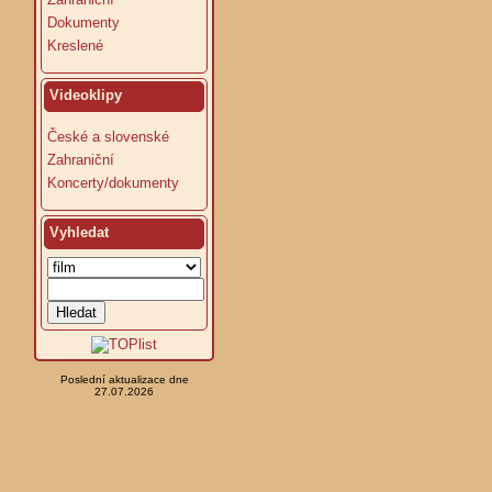
Dokumenty
Kreslené
Videoklipy
České a slovenské
Zahraniční
Koncerty/dokumenty
Vyhledat
Poslední aktualizace dne
27.07.2026