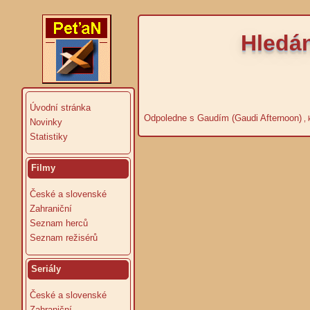
Hledán
Úvodní stránka
Odpoledne s Gaudím (Gaudi Afternoon)
, 
Novinky
Statistiky
Filmy
České a slovenské
Zahraniční
Seznam herců
Seznam režisérů
Seriály
České a slovenské
Zahraniční