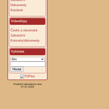
Dokumenty
Kreslené
Videoklipy
České a slovenské
Zahraniční
Koncerty/dokumenty
Vyhledat
Poslední aktualizace dne
27.07.2026