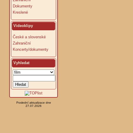
Dokumenty
Kreslené
Videoklipy
České a slovenské
Zahraniční
Koncerty/dokumenty
Vyhledat
Poslední aktualizace dne
27.07.2026