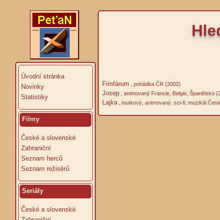
Hle
Úvodní stránka
Fimfárum
, pohádka ČR (2002)
Novinky
Josep
, animovaný Francie, Belgie, Španělsko (
Statistiky
Lajka
, loutkový, animovaný, sci-fi, muzikál Čes
Filmy
České a slovenské
Zahraniční
Seznam herců
Seznam režisérů
Seriály
České a slovenské
Zahraniční